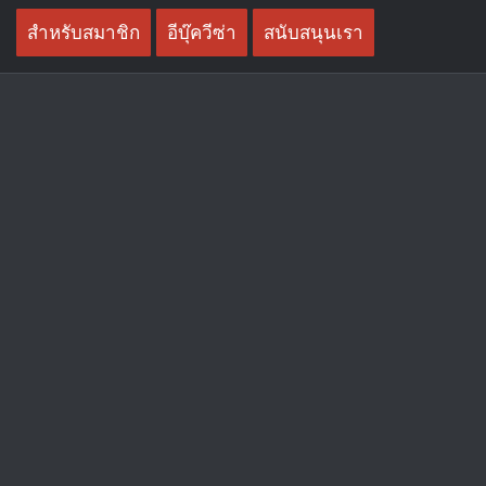
Skip
สำหรับสมาชิก
อีบุ๊ควีซ่า
สนับสนุนเรา
to
content