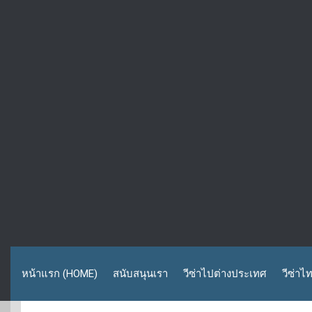
หน้าแรก (HOME)
สนับสนุนเรา
วีซ่าไปต่างประเทศ
วีซ่าไ