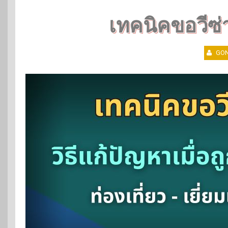
เทคนิคขอวีซ่า
GON