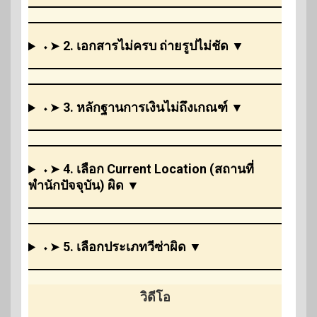
⬩➤
2. เอกสารไม่ครบ ถ่ายรูปไม่ชัด
▼
⬩➤
3. หลักฐานการเงินไม่ถึงเกณฑ์
▼
⬩➤
4. เลือก Current Location (สถานที่
พำนักปัจจุบัน) ผิด
▼
⬩➤
5. เลือกประเภทวีซ่าผิด
▼
วิดีโอ