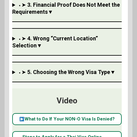
⬩➤
3. Financial Proof Does Not Meet the
Requirements
▼
⬩➤
4. Wrong “Current Location”
Selection
▼
⬩➤
5. Choosing the Wrong Visa Type
▼
Video
What to Do If Your NON-O Visa Is Denied?