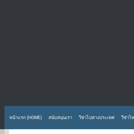
หน้าแรก (HOME)
สนับสนุนเรา
วีซ่าไปต่างประเทศ
วีซ่าไ