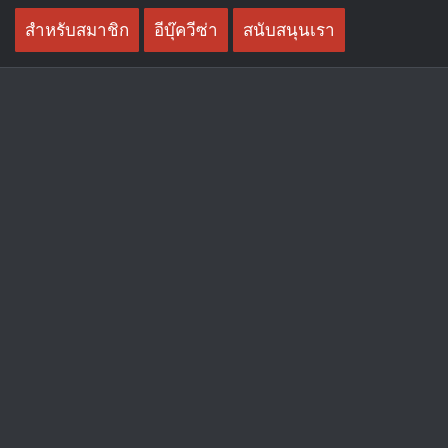
Skip
สำหรับสมาชิก
อีบุ๊ควีซ่า
สนับสนุนเรา
to
content