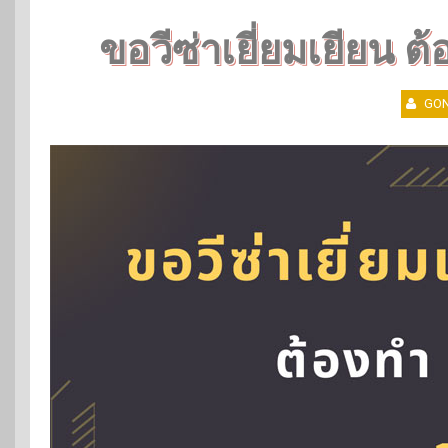
ขอวีซ่าเยี่ยมเยียน 
GON