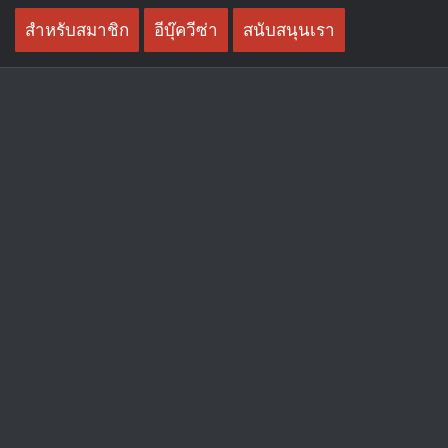
Skip
สำหรับสมาชิก
อีบุ๊ควีซ่า
สนับสนุนเรา
to
content