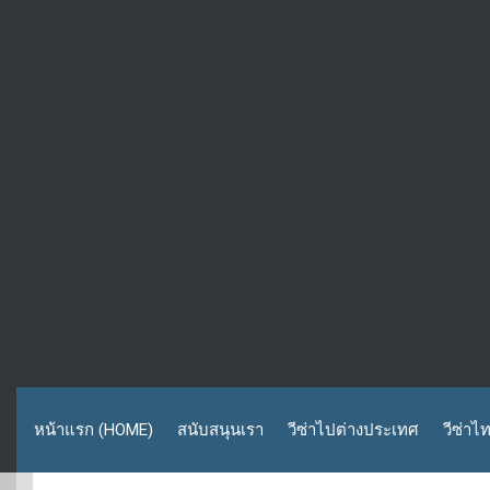
หน้าแรก (HOME)
สนับสนุนเรา
วีซ่าไปต่างประเทศ
วีซ่าไ