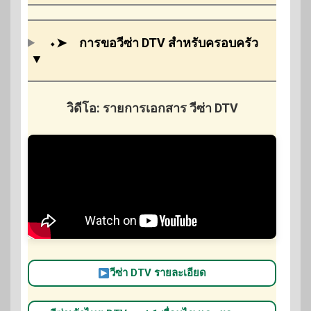
⬩➤
การขอวีซ่า DTV สำหรับครอบครัว
▼
วิดีโอ: รายการเอกสาร วีซ่า DTV
วีซ่า DTV รายละเอียด