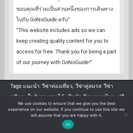
ขอบคุณที่ร่วมเป็นส่วนหนึ่งของการเดินทาง
ไปกับ GoNoGuide ครับ"
"This website includes ads so we can
keep creating quality content for you to
access for free. Thank you for being a part
of our journey with GoNoGuide!"
Tags แนะนำ:
วีซ่าท่องเที่ยว
,
วีซ่าคู่สมรส
,
วีซ่า
เกษียณ
,
ใบรับรองรายได้
,
เปิดบัญชีธนาคารไทย
,
ฟรี
We use cookies to ensure that we give you the best
วีซ่า
,
DTV
,
จดทะเบียนสมรส
,
ขอวีซ่าไทยในลาว
experience on our website. If you continue to use this site we
will assume that you are happy with it.
Ok
GoNoGuide.com