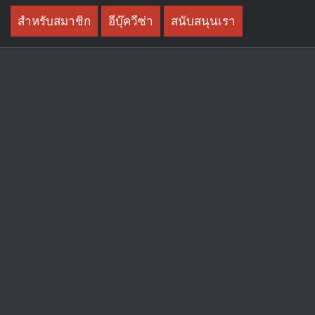
Skip
สำหรับสมาชิก
อีบุ๊ควีซ่า
สนับสนุนเรา
to
content