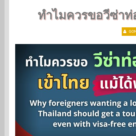
ทำไมควรขอวีซ่าท่อง
GON