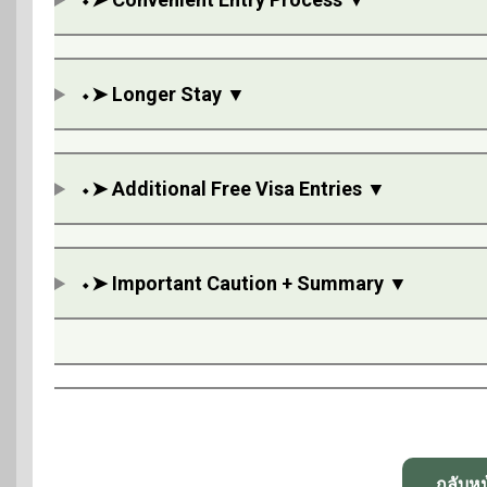
⬩➤ Longer Stay ▼
⬩➤ Additional Free Visa Entries ▼
⬩➤ Important Caution + Summary ▼
กลับหน