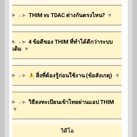
⬩➤
THIM vs TDAC ต่างกันตรงไหน?
▼
⬩➤
4 ข้อดีของ THIM ที่ทำได้ดีกว่าระบบ
เดิม
▼
⬩➤
สิ่งที่ต้องรู้ก่อนใช้งาน (ข้อสังเกตุ)
▼
⬩➤
วิธีลงทะเบียนเข้าไทยผ่านแอป THIM
▼
วิดีโอ