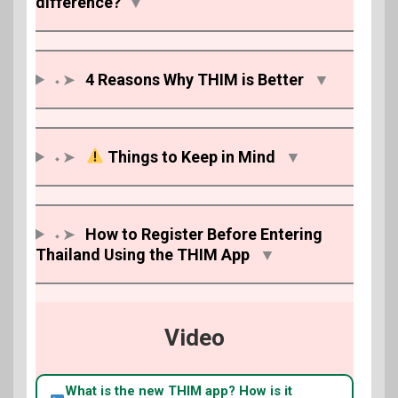
difference?
▼
⬩➤
4 Reasons Why THIM is Better
▼
⬩➤
Things to Keep in Mind
▼
⬩➤
How to Register Before Entering
Thailand Using the THIM App
▼
Video
What is the new THIM app? How is it