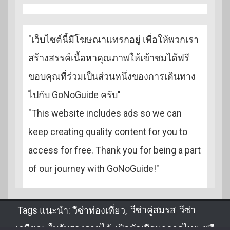
"เว็บไซต์นี้มีโฆษณาแทรกอยู่ เพื่อให้พวกเรา
สร้างสรรค์เนื้อหาคุณภาพให้เข้าชมได้ฟรี
ขอบคุณที่ร่วมเป็นส่วนหนึ่งของการเดินทาง
ไปกับ GoNoGuide ครับ"
"This website includes ads so we can
keep creating quality content for you to
access for free. Thank you for being a part
of our journey with GoNoGuide!"
Tags แนะนำ:
วีซ่าท่องเที่ยว
,
วีซ่าคู่สมรส
,
วีซ่า
เกษียณ
,
ใบรับรองรายได้
,
เปิดบัญชีธนาคารไทย
,
ฟรี