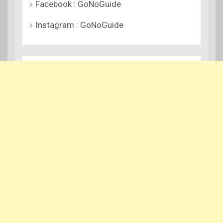
Facebook : GoNoGuide
Instagram : GoNoGuide