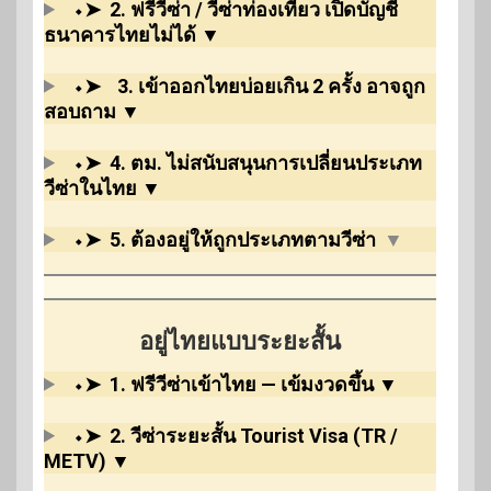
⬩➤
2. ฟรีวีซ่า / วีซ่าท่องเที่ยว เปิดบัญชี
ธนาคารไทยไม่ได้
▼
⬩➤
3. เข้าออกไทยบ่อยเกิน 2 ครั้ง อาจถูก
สอบถาม
▼
⬩➤
4. ตม. ไม่สนับสนุนการเปลี่ยนประเภท
วีซ่าในไทย
▼
⬩➤
5. ต้องอยู่ให้ถูกประเภทตามวีซ่า
▼
อยู่ไทยแบบระยะสั้น
⬩➤
1.
ฟรีวีซ่าเข้าไทย — เข้มงวดขึ้น
▼
⬩➤
2.
วีซ่าระยะสั้น Tourist Visa (TR /
METV
)
▼