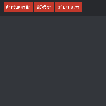
Skip
สำหรับสมาชิก
อีบุ๊ควีซ่า
สนับสนุนเรา
to
content