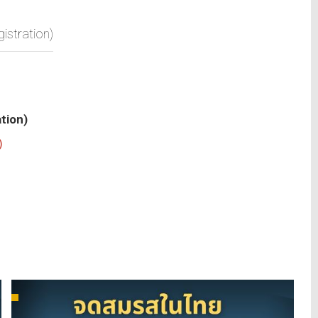
stration)
tion)
)