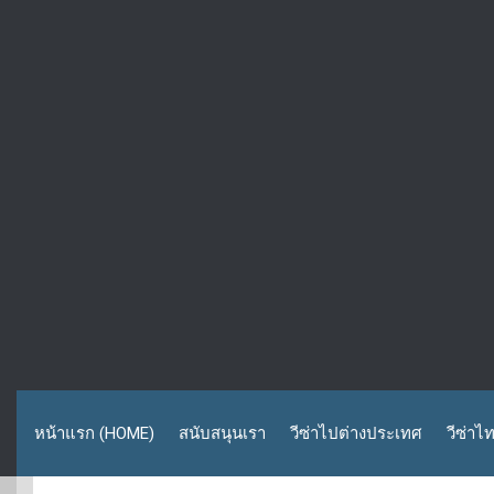
หน้าแรก (HOME)
สนับสนุนเรา
วีซ่าไปต่างประเทศ
วีซ่าไ