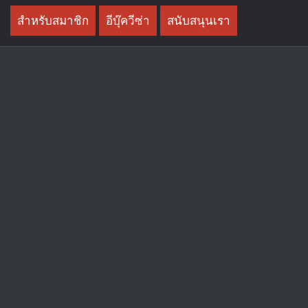
Skip
สำหรับสมาชิก
อีบุ๊ควีซ่า
สนับสนุนเรา
to
content