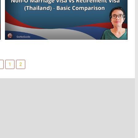
า
1
2