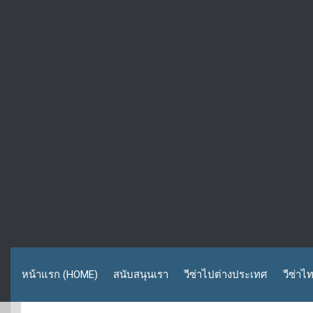
หน้าแรก (HOME)
สนับสนุนเรา
วีซ่าไปต่างประเทศ
วีซ่าไ