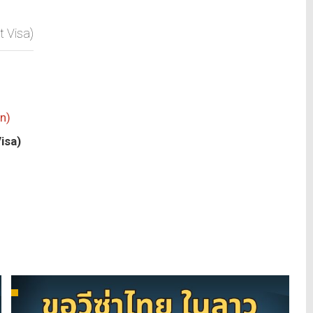
t Visa)
n)
isa)